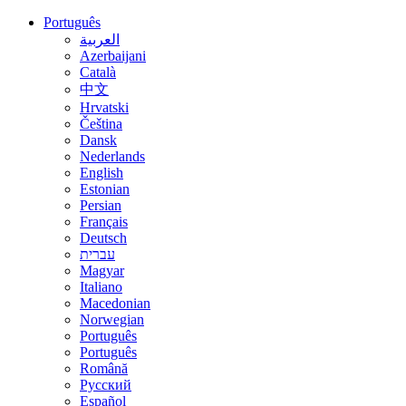
Português
العربية
Azerbaijani
Català
中文
Hrvatski
Čeština
Dansk
Nederlands
English
Estonian
Persian
Français
Deutsch
עברית
Magyar
Italiano
Macedonian
Norwegian
Português
Português
Română
Русский
Español