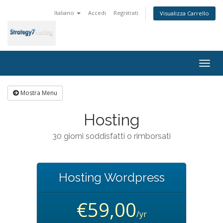
Italiano
Accedi
Registrati
Visualizza Carrello
Togg
navig
Mostra Menu
Hosting
30 giorni soddisfatti o rimborsati
Hosting Wordpress
€59,00
/yr