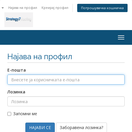
n
Најава на профил
Креирај профил
Потрошувачка кошничка
Togg
navig
Најава на профил
Е-пошта
Лозинка
Запомни ме
Заборавена лозинка?