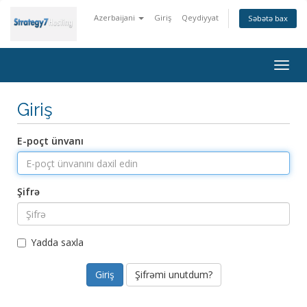
Azerbaijani
Giriş
Qeydiyyat
Səbətə bax
Togg
navig
Giriş
E-poçt ünvanı
Şifrə
Yadda saxla
Şifrəmi unutdum?