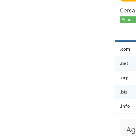
Cerca 
Popular 
.com
.net
.org
.biz
.info
Ag