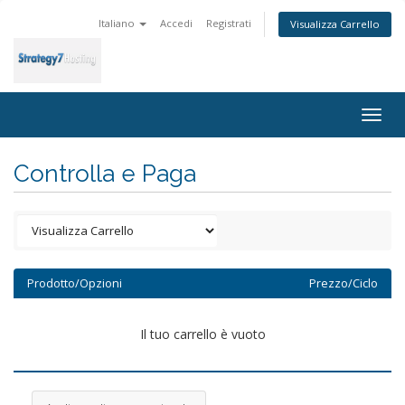
Italiano
Accedi
Registrati
Visualizza Carrello
Togg
navig
Controlla e Paga
Prodotto/Opzioni
Prezzo/Ciclo
Il tuo carrello è vuoto