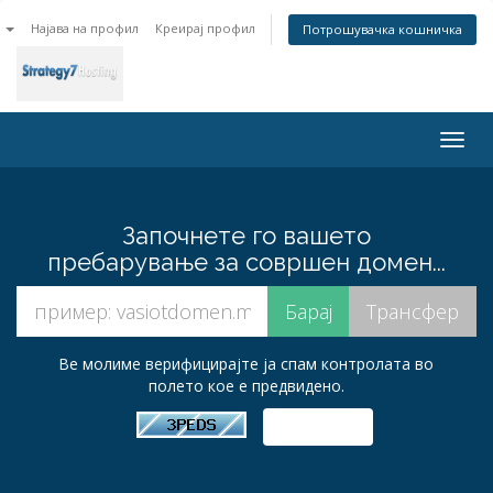
n
Најава на профил
Креирај профил
Потрошувачка кошничка
Togg
navig
Започнете го вашето
пребарување за совршен домен...
Ве молиме верифицирајте ја спам контролата во
полето кое е предвидено.