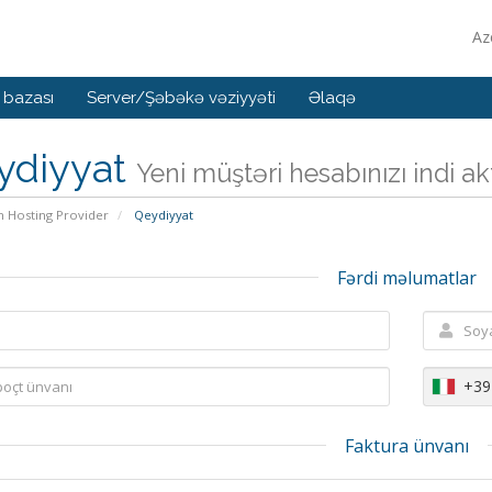
Az
 bazası
Server/Şəbəkə vəziyyəti
Əlaqə
ydiyyat
Yeni müştəri hesabınızı indi akti
n Hosting Provider
Qeydiyyat
Fərdi məlumatlar
+39
Faktura ünvanı