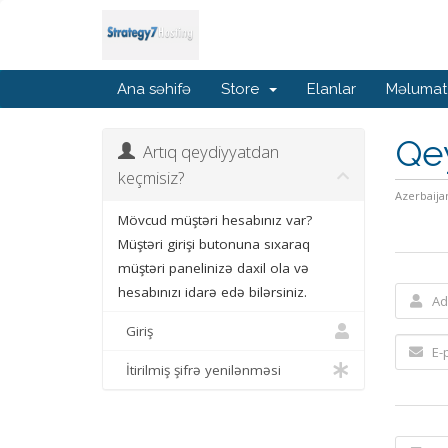
Ana səhifə
Store
Elanlar
Məlumat
Qe
Artıq qeydiyyatdan
keçmisiz?
Azerbaija
Mövcud müştəri hesabınız var?
Müştəri girişi butonuna sıxaraq
müştəri panelinizə daxil ola və
hesabınızı idarə edə bilərsiniz.
Giriş
İtirilmiş şifrə yenilənməsi