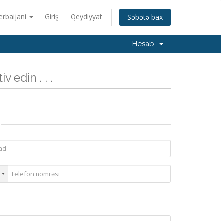
erbaijani
Giriş
Qeydiyyat
Səbətə bax
Hesab
v edin . . .