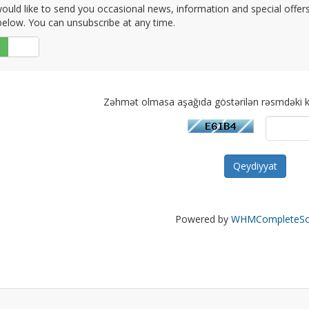
uld like to send you occasional news, information and special offers b
elow. You can unsubscribe at any time.
Xeyr
Zəhmət olmasa aşağıda göstərilən rəsmdəki k
Powered by
WHMCompleteSol