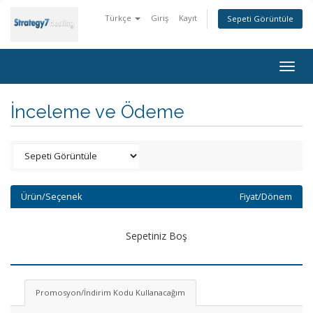
Türkçe
Giriş
Kayıt
Sepeti Görüntüle
Togg
navig
İnceleme ve Ödeme
Ürün/Seçenek
Fiyat/Dönem
Sepetiniz Boş
Promosyon/İndirim Kodu Kullanacağım