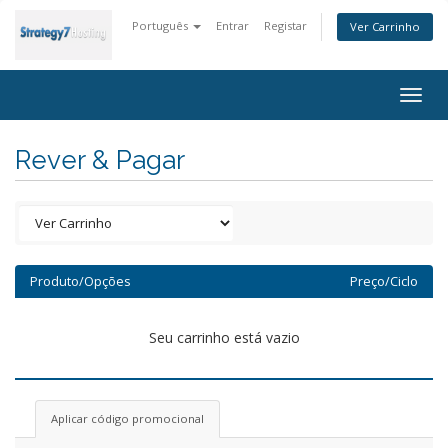
Português
Entrar
Registar
Ver Carrinho
Togg
navig
Rever & Pagar
Produto/Opções
Preço/Ciclo
Seu carrinho está vazio
Aplicar código promocional