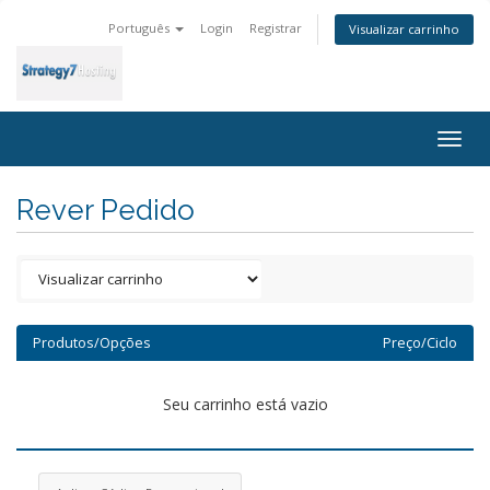
Português
Login
Registrar
Visualizar carrinho
Togg
navig
Rever Pedido
Produtos/Opções
Preço/Ciclo
Seu carrinho está vazio