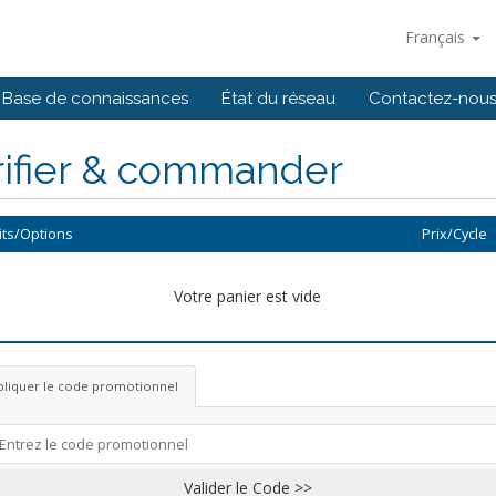
Français
Base de connaissances
État du réseau
Contactez-nou
rifier & commander
its/Options
Prix/Cycle
Votre panier est vide
pliquer le code promotionnel
Valider le Code >>