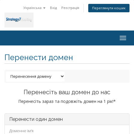
Українська
Вхід
Реєстрація
Переглянути кошик
Togg
navig
Перенести домен
Перенесіть ваш домен до нас
Перенесіть зараз та подовжіть домен на 1 рік!*
Перенести один домен
Доменне ім'я