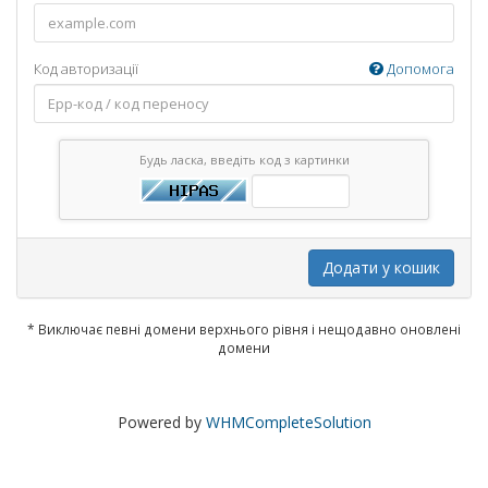
Код авторизації
Допомога
Будь ласка, введіть код з картинки
Додати у кошик
* Виключає певні домени верхнього рівня і нещодавно оновлені
домени
Powered by
WHMCompleteSolution